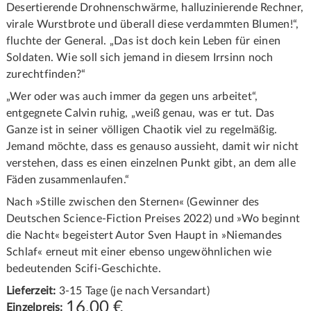
Desertierende Drohnenschwärme, halluzinierende Rechner,
virale Wurstbrote und überall diese verdammten Blumen!“,
fluchte der General. „Das ist doch kein Leben für einen
Soldaten. Wie soll sich jemand in diesem Irrsinn noch
zurechtfinden?“
„Wer oder was auch immer da gegen uns arbeitet“,
entgegnete Calvin ruhig, „weiß genau, was er tut. Das
Ganze ist in seiner völligen Chaotik viel zu regelmäßig.
Jemand möchte, dass es genauso aussieht, damit wir nicht
verstehen, dass es einen einzelnen Punkt gibt, an dem alle
Fäden zusammenlaufen.“
Nach »Stille zwischen den Sternen« (Gewinner des
Deutschen Science-Fiction Preises 2022) und »Wo beginnt
die Nacht« begeistert Autor Sven Haupt in »Niemandes
Schlaf« erneut mit einer ebenso ungewöhnlichen wie
bedeutenden Scifi-Geschichte.
Lieferzeit:
3-15 Tage (je nach Versandart)
16,00
€
Einzelpreis: