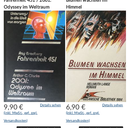
Fahrenheit 451 / 2001:
Blumen wachsen im
Odyssey im Weltraum
Himmel
Details sehen
Details sehen
9,90
€
6,90
€
(inkl. MwSt., ggf. zzgl.
(inkl. MwSt., ggf. zzgl.
Versandkosten)
Versandkosten)