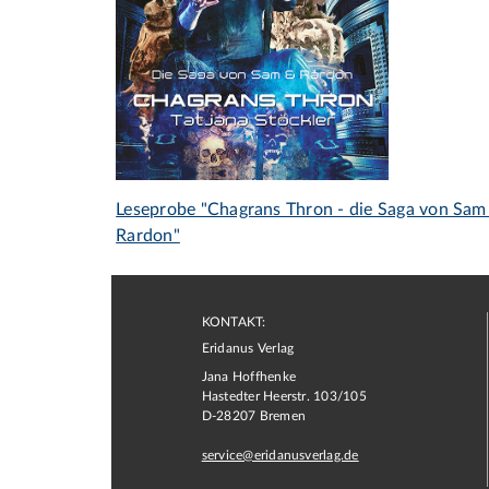
Leseprobe "Chagrans Thron - die Saga von Sam
Rardon"
KONTAKT:
Eridanus Verlag
Jana Hoffhenke
Hastedter Heerstr. 103/105
D
-
28207
Bremen
service@eridanusverlag.de