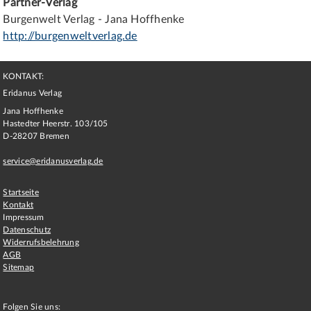
Partner-Verlag
Burgenwelt Verlag - Jana Hoffhenke
http://burgenweltverlag.de
KONTAKT:
Eridanus Verlag
Jana Hoffhenke
Hastedter Heerstr. 103/105
D
-
28207
Bremen
service@eridanusverlag.de
Startseite
Kontakt
Impressum
Datenschutz
Widerrufsbelehrung
AGB
Sitemap
Folgen Sie uns: