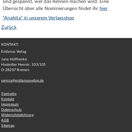
sind gespannt, wer das Rennen machen wird. Eine
Übersicht über alle Nominierungen findet ihr
hier
.
"Anahita" in unserem Verlagsshop
Zurück
KONTAKT:
Eridanus Verlag
Jana Hoffhenke
Hastedter Heerstr. 103/105
D
-
28207
Bremen
service@eridanusverlag.de
Startseite
Kontakt
Impressum
Datenschutz
Widerrufsbelehrung
AGB
Sitemap